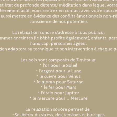
cet état de profonde détente/méditation dans lequel votr
lièrement actif, vous rentrez en contact avec votre source
 aussi mettre en évidence des conflits émotionnels non-ré
conscience de nos potentiels
La relaxation sonore s’adresse à tous publics :
es enceintes (le bébé profite également), enfants, pers
handicap, personnes âgées .
cien adaptera sa technique et son intervention à chaque 
Les bols sont composés de 7 métaux:
* l'or pour le Soleil
* l'argent pour la Lune
* le cuivre pour Vénus
* le plomb pour Saturne
* le fer pour Mars
* l'étain pour Jupiter
* le mercure pour … Mercure
La relaxation sonore permet de :
*Se libérer du stress, des tensions et blocages