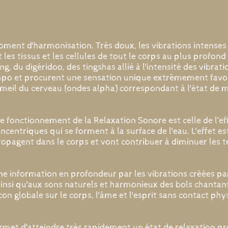
oment d'harmonisation. Très doux, les vibrations intenses
les tissus et les cellules de tout le corps au plus profond
 du digéridoo, des tingshas allié à l'intensité des vibrati
mpo et procurent une sensation unique extrêmement favora
eil du cerveau (ondes alpha) correspondant à l'état de m
e fonctionnement de la Relaxation Sonore est celle de l’eff
oncentriques qui se forment à la surface de l'eau. L'effet es
opagent dans le corps et vont contribuer à diminuer les t
ne information en profondeur par les vibrations créées par
insi qu'aux sons naturels et harmonieux des bols chantant
çon globale sur le corps, l'âme et l'esprit sans contact phy
ermet d'atteindre très rapidement un état de relaxation pr